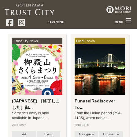
JAPANESE
MENU
Trust City News
トラストシティニュース
Trust City News
Local Topics
Local Topics
品川・御殿山情報
+
About
御殿山トラストシティとは
Gotenyama Trust City
Shop Guide
ショップガイド
Gotenyama Trust Tower
Access
アクセス
(JAPANESE) ［終了しま
FunaseiRediscover
Gotenyama Trust Court
した］御...
To...
Gotenyama Garden
Sorry, this entry is only
From the Heian period (794-
available in Japane…
1185), when nobles…
Ujian Tea House
2018.03/07
2018.03/06
Art
Event
Area guide
Experience
Tokyo Marriott Hotel