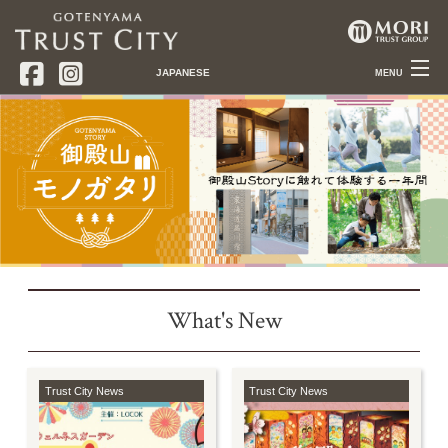
JAPANESE
MENU
Trust City News
トラストシティニュース
Local Topics
品川・御殿山情報
+
About
御殿山トラストシティとは
Gotenyama Trust City
Shop Guide
ショップガイド
Gotenyama Trust Tower
Access
アクセス
What's New
Gotenyama Trust Court
Gotenyama Garden
Trust City News
Trust City News
Ujian Tea House
Tokyo Marriott Hotel