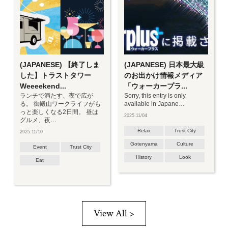
(JAPANESE) 【終了しま
(JAPANESE) 日本最大級
した】トラストタワー
のお出かけ情報メディア
Weeeekend...
「ウォーカープラ...
ランチで満たす、夜で広が
Sorry, this entry is only
る。 御殿山ワークライフがも
available in Japane…
っと楽しくなる2日間。 昼は
2025.11/04
グルメ、夜…
Relax
Trust City
2025.11/10
Gotenyama
Culture
Event
Trust City
History
Look
Eat
View All >