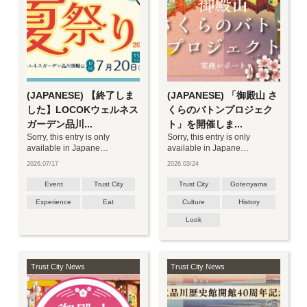
Lounge & Dining G /
Pastry & Bakery GGCo.
(JAPANESE) 【終了しま
(JAPANESE) 「御殿山 さ
した】LOCOKウェルネス
くらのバトンプロジェク
ガーデン品川...
ト」を開催しま...
Sorry, this entry is only
Sorry, this entry is only
available in Japane…
available in Japane…
2026.07/17
2026.03/24
Event
Trust City
Trust City
Gotenyama
Experience
Eat
Culture
History
Look
Trust City News
Trust City News