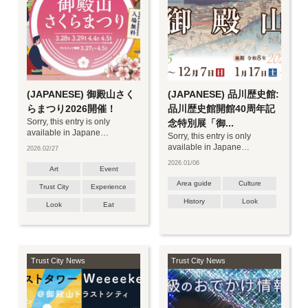
(JAPANESE) 御殿山さく
(JAPANESE) 品川歴史館:
らまつり2026開催！
品川歴史館開館40周年記
Sorry, this entry is only
念特別展「御...
available in Japane…
Sorry, this entry is only
available in Japane…
2026.02/27
2026.01/06
Art
Event
Area guide
Culture
Trust City
Experience
History
Look
Look
Eat
Trust City News
Trust City News