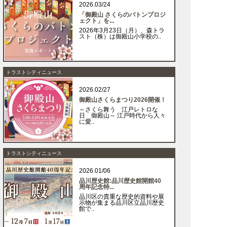
2026.03/24
「御殿山 さくらのバトンプロジ
ェクト」を...
2026年3月23日（月）、森トラ
スト（株）は御殿山小学校の..
トラストシティニュース
2026.02/27
御殿山さくらまつり2026開催！
～さくら舞う 江戸レトロな
日 御殿山～ 江戸時代から人々
に愛..
トラストシティニュース
2026.01/06
品川歴史館:品川歴史館開館40
周年記念特...
品川区の貴重な歴史的資料や展
示物が集まる品川区立品川歴史
館で..