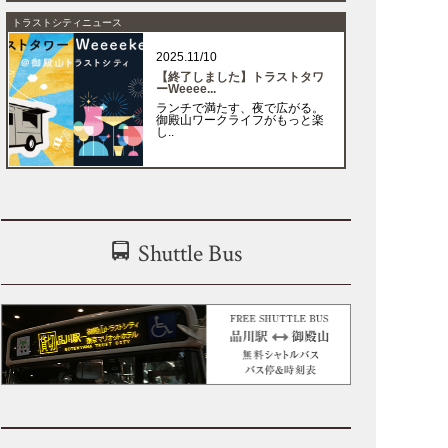
トラストシティニュース
2025.11/10
【終了しました】トラストタワ
ーWeeee...
ランチで満たす、夜で広がる。
御殿山ワークライフがもっと楽
し..
Shuttle Bus