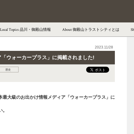
Local Topics
品川・御殿山情報
About
御殿山トラストシティとは
S
御殿山トラストシティ
2023.11/28
御殿山トラストタワー
「ウォーカープラス」に掲載されました!
御殿山トラストコート
歴史
御殿山庭園
茶室「有時庵」
本最大級のお出かけ情報メディア「ウォーカープラス」に
東京マリオットホテル
い。
ラウンジ＆ダイニング G／
ペストリー＆ベーカリー GGCo.