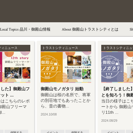
Local Topics
品川・御殿山情報
About
御殿山トラストシティとは
S
御殿山トラストシティ
ティニュース
トラストシティニュース
トラストシティニュ
御殿山トラストタワー
御殿山トラストコート
御殿山庭園
茶室「有時庵」
ました】御殿山フ
御殿山モノガタリ 始動
【終了しました
御殿山は桜の名所で、将軍
ト ...
とを知ろう！御殿.
東京マリオットホテル
の別荘地でもあったことか
子はこちらのレポ
当日の様子はこ
ら、昔の書物...
御殿山フリーマ
ートから 御殿山
ラウンジ＆ダイニング G／
..
リ11th ...
2024.10/08
2024.08/29
ペストリー＆ベーカリー GGCo.
体験する
イベント
体験する
イベント