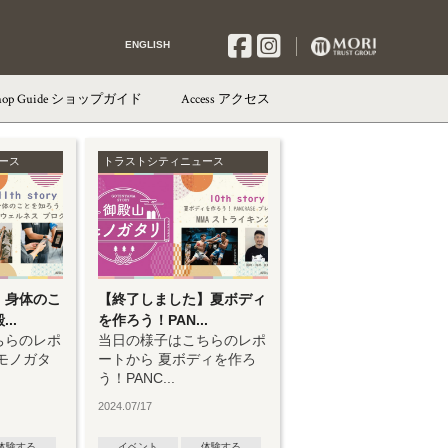
ENGLISH
hop Guide
ショップガイド
Access
アクセス
ース
トラストシティニュース
】身体のこ
【終了しました】夏ボディ
..
を作ろう！PAN...
ちらのレポ
当日の様子はこちらのレポ
モノガタ
ートから 夏ボディを作ろ
う！PANC...
2024.07/17
体験する
イベント
体験する