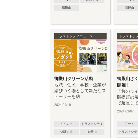
御殿山
御殿山
トラストシティニュース
トラストシ
御殿山クリーン活動
御殿山さく
地域・住民・学校・企業が
開催！
結びつく場として新たなス
「桜のラ
トーリーを紡...
願提灯の展
で延長して.
2024.04/19
2024.03/07
イベント
トラストシティ
アート
体験する
御殿山
トラストシテ