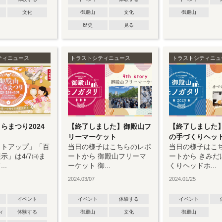
文化
御殿山
文化
御殿山
歴史
見る
ティニュース
トラストシティニュース
トラストシティニュ
らまつり2024
【終了しました】御殿山フ
【終了しました
リーマーケット
の手づくりヘッド.
イトアップ」「百
当日の様子はこちらのレポ
当日の様子はこ
示」は4/7㈰ま
ートから 御殿山フリーマ
ートから きみだ
..
ーケット 御...
くりヘッドホ...
2024.03/07
2024.01/25
イベント
イベント
体験する
イベント
ィ
体験する
御殿山
文化
御殿山