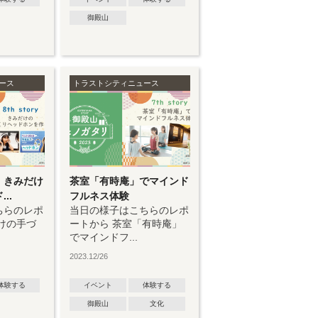
御殿山
ース
トラストシティニュース
】きみだけ
茶室「有時庵」でマインド
..
フルネス体験
ちらのレポ
当日の様子はこちらのレポ
けの手づ
ートから 茶室「有時庵」
でマインドフ...
2023.12/26
体験する
イベント
体験する
御殿山
文化