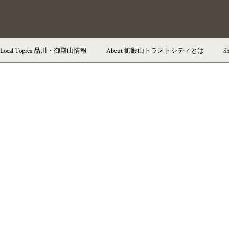
Local Topics
品川・御殿山情報
About
御殿山トラストシティとは
S
御殿山トラストシティ
御殿山トラストタワー
御殿山トラストコート
御殿山庭園
茶室「有時庵」
東京マリオットホテル
ラウンジ＆ダイニング G／
ペストリー＆ベーカリー GGCo.