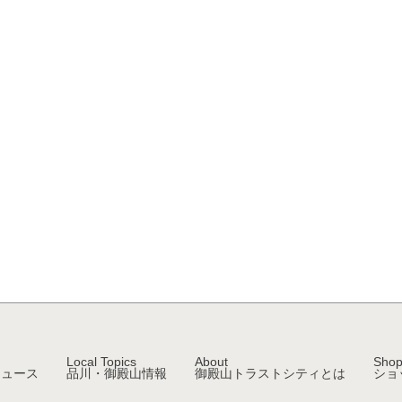
Local Topics
About
Shop
ニュース
品川・御殿山情報
御殿山トラストシティとは
ショ